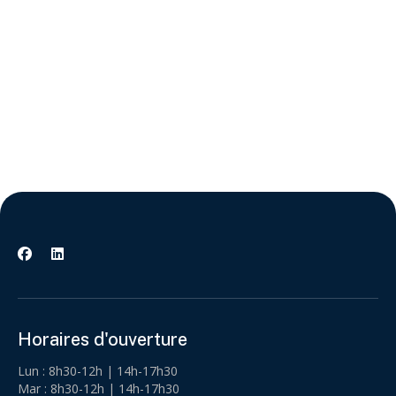
04 74 24 09 32
Besoin d'un devis ?
👇
NOUS CONTACTER


Horaires d'ouverture
Lun : 8h30-12h | 14h-17h30
Mar : 8h30-12h | 14h-17h30