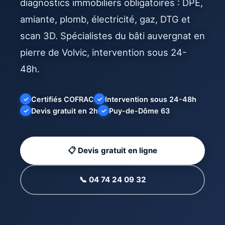
diagnostics immobiliers obligatoires : DPE,
amiante, plomb, électricité, gaz, DTG et
scan 3D. Spécialistes du bâti auvergnat en
pierre de Volvic, intervention sous 24-
48h.
Certifiés COFRAC
Intervention sous 24-48h
✓
✓
Devis gratuit en 2h
Puy-de-Dôme 63
✓
✓
📋 Devis gratuit en ligne
📞 04 74 24 09 32