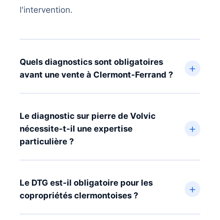
l'intervention.
Quels diagnostics sont obligatoires
+
avant une vente à Clermont-Ferrand ?
À Clermont-Ferrand, les diagnostics
obligatoires avant vente sont :
DPE
(depuis
Le diagnostic sur pierre de Volvic
+
nécessite-t-il une expertise
2006),
amiante
(biens avant juillet 1997),
particulière ?
plomb
(immeubles en pierre de Volvic avant
1949),
installation électrique
(+ de 15 ans),
Oui. La
pierre de Volvic
(pierre volcanique
installation gaz
(+ de 15 ans),
termites
noire) utilisée massivement dans
Le DTG est-il obligatoire pour les
+
(certaines zones du Puy-de-Dôme), et
ERP
copropriétés clermontoises ?
l'architecture clermontoise nécessite une
(état des risques et pollutions). Batimex
connaissance spécifique. Nos
réalise l'ensemble en une seule intervention.